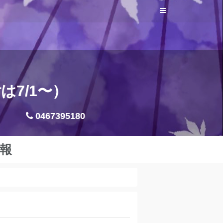
7/1〜）
0467395180
報