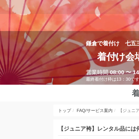
鎌倉で着付け 七五
着付け会
営業時間
08:00 〜 14
最終着付け枠は13：30で
トップ
FAQ/サービス案内
【ジュニ
【ジュニア袴】レンタル品には