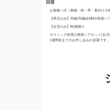
回答
お着物一式（着物・袴・帯・着付け小物
【男児のみ】羽織/羽織紐/懐剣/簡易ヘ
【女児のみ】鞄/髪飾り
※ウィッグ使用の簡易ヘアセット(女
1週間前までのお申し込みが必要です。