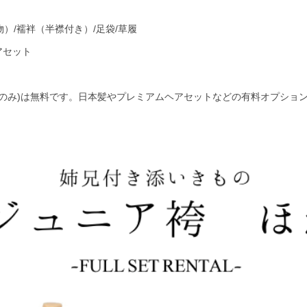
）/襦袢（半襟付き）/足袋/草履
アセット
児のみ)は無料です。日本髪やプレミアムヘアセットなどの有料オプショ